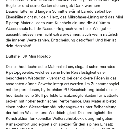
Begleiter und seine Karten stehen gut: Dank warmem
Daunenfutter und langem Schnitt erwärmt Laredo selbst bei
Eiseskälte nicht nur dein Herz, das Mikrofaser-Lining und das Mini
Ripstop Material laden zum Kuscheln ein und die 3.000mm
Wassersäule hält dir Nässe erfolgreich vom Leib. Wie gut er
aussieht müssen wir nicht extra erwähnen, auch wenn natürlich
die inneren Werte zählen. Entscheidung getroffen? Und hier ist
dein Herzblatt!
Duffshell 3K Mini Ripstop
Dieses hochtechnische Material ist ein, elegant schimmerndes
Ripstopgewebe, welches seine hohe Reissfestigkeit einer
besonderen Webtechnik verdankt, bei der dickere Fäden in das
ansonsten dünne Gewebe integriert werden. Im Zusammenspiel
mit der porenlosen, hydrophilen PU-Beschichtung bietet dieser
hochtechnische Stoff perfekte Einsatzmöglichkeiten für wattierte
Jacken mit hoher technischer Performance. Das Material bietet
einen hohen Wasserdampfdurchgangswert unter Beibehaltung
der hohen Wasser- und Winddichtigkeit. Dies ermöglicht die
Konstruktion funktioneller Wetterschutzbekleidung mit gutem
Klimakomfort und eignet sich speziell für den alpinen Einsatz.