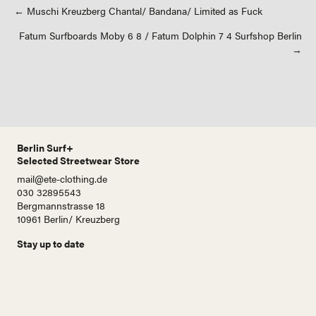
Posts
← Muschi Kreuzberg Chantal/ Bandana/ Limited as Fuck
Fatum Surfboards Moby 6 8 / Fatum Dolphin 7 4 Surfshop Berlin
navigation
→
Berlin Surf+
Selected Streetwear Store
mail@ete-clothing.de
030 32895543
Bergmannstrasse 18
10961 Berlin/ Kreuzberg
Stay up to date
N
a
m
e
E