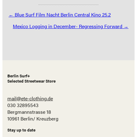
Posts
← Blue Surf Film Nacht Berlin Central Kino 25.2
navigation
Mexico Logging in December- Regressing Forward →
Berlin Surf+
Selected Streetwear Store
mail@ete-clothing.de
030 32895543
Bergmannstrasse 18
10961 Berlin/ Kreuzberg
Stay up to date