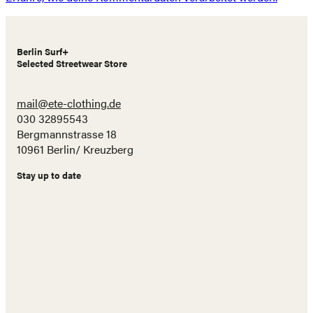
Berlin Surf+
Selected Streetwear Store
mail@ete-clothing.de
030 32895543
Bergmannstrasse 18
10961 Berlin/ Kreuzberg
Stay up to date
Name
E-
Mail
Adresse
Abonnieren!