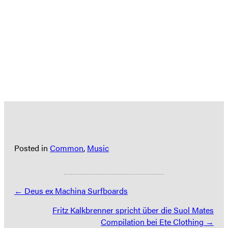
Posted in
Common
,
Music
Posts
← Deus ex Machina Surfboards
navigation
Fritz Kalkbrenner spricht über die Suol Mates
Compilation bei Ete Clothing →