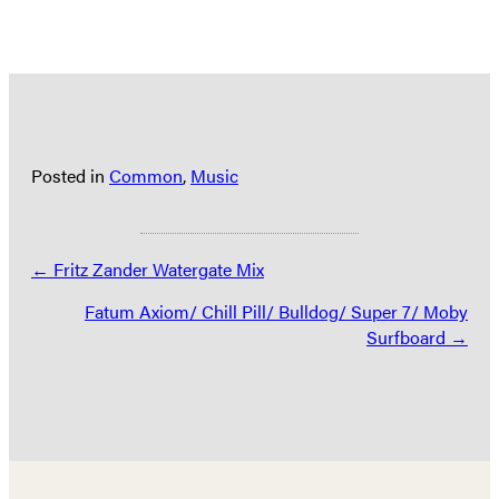
Posted in
Common
,
Music
Posts
← Fritz Zander Watergate Mix
navigation
Fatum Axiom/ Chill Pill/ Bulldog/ Super 7/ Moby
Surfboard →