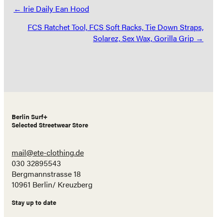
Posts
← Irie Daily Ean Hood
navigation
FCS Ratchet Tool, FCS Soft Racks, Tie Down Straps,
Solarez, Sex Wax, Gorilla Grip →
Berlin Surf+
Selected Streetwear Store
mail@ete-clothing.de
030 32895543
Bergmannstrasse 18
10961 Berlin/ Kreuzberg
Stay up to date
Name