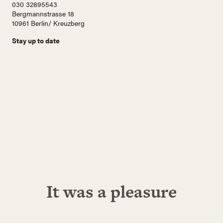
030 32895543
Bergmannstrasse 18
10961 Berlin/ Kreuzberg
Stay up to date
N
a
m
e
E
-
M
a
i
Abonnieren!
l
A
d
r
e
It was a pleasure
s
s
e