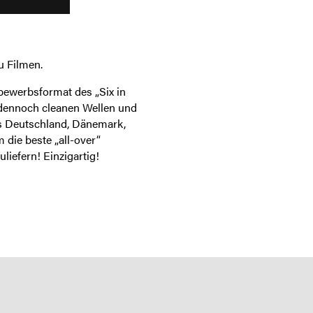
u Filmen.
bewerbsformat des „Six in
 dennoch cleanen Wellen und
s Deutschland, Dänemark,
 die beste „all-over“
iefern! Einzigartig!