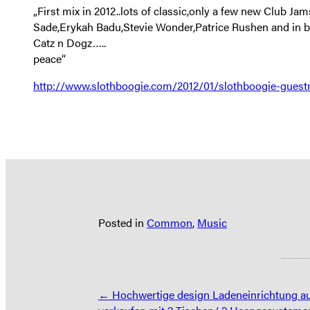
„First mix in 2012..lots of classic,only a few new Club Jam
Sade,Erykah Badu,Stevie Wonder,Patrice Rushen and in
Catz n Dogz…..
peace“
http://www.slothboogie.com/2012/01/slothboogie-guestm
Posted in
Common
,
Music
Posts
← Hochwertige design Ladeneinrichtung a