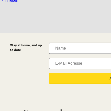
/ 1 Tresen
Name
Stay at home, and up
to date
E-
Mail
Adresse