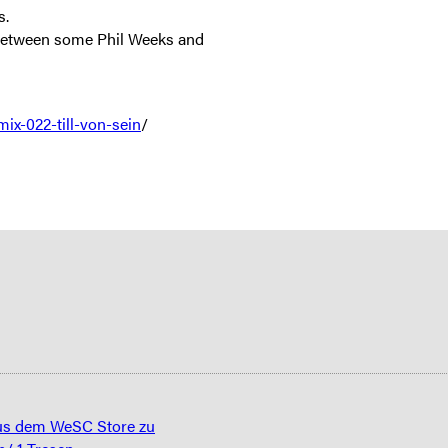
s.
 between some Phil Weeks and
ix-022-till-von-sein
/
us dem WeSC Store zu