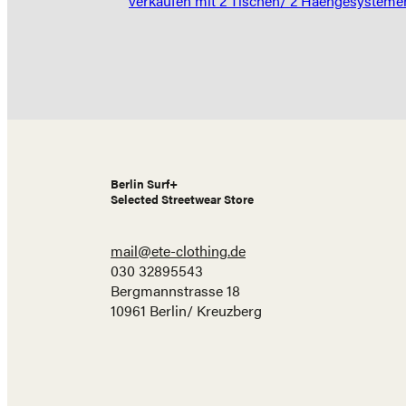
verkaufen mit 2 Tischen/ 2 Haengesystemen
navigation
Berlin Surf+
Selected Streetwear Store
mail@ete-clothing.de
030 32895543
Bergmannstrasse 18
10961 Berlin/ Kreuzberg