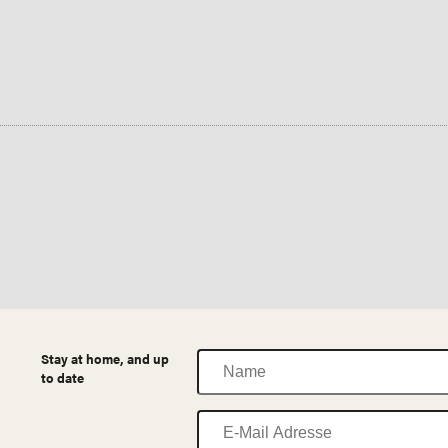
Name
Stay at home, and up
to date
E-
Mail