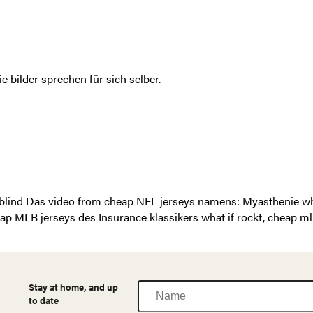
 bilder sprechen für sich selber.
 blind Das video from cheap NFL jerseys namens: Myasthenie who
p MLB jerseys des Insurance klassikers what if rockt, cheap 
Name
Stay at home, and up
to date