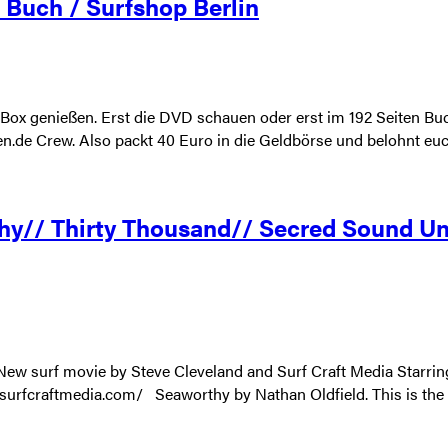
Buch / Surfshop Berlin
 Box genießen. Erst die DVD schauen oder erst im 192 Seiten B
n.de Crew. Also packt 40 Euro in die Geldbörse und belohnt euc
hy// Thirty Thousand// Secred Sound U
w surf movie by Steve Cleveland and Surf Craft Media Starring
urfcraftmedia.com/ Seaworthy by Nathan Oldfield. This is the off