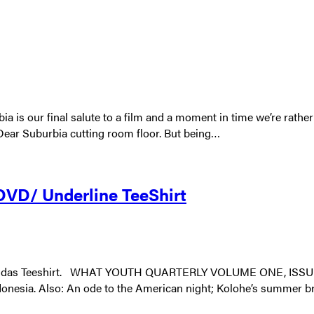
is our final salute to a film and a moment in time we’re rather fo
 Dear Suburbia cutting room floor. But being…
DVD/ Underline TeeShirt
und das Teeshirt. WHAT YOUTH QUARTERLY VOLUME ONE, ISSUE
donesia. Also: An ode to the American night; Kolohe’s summer b