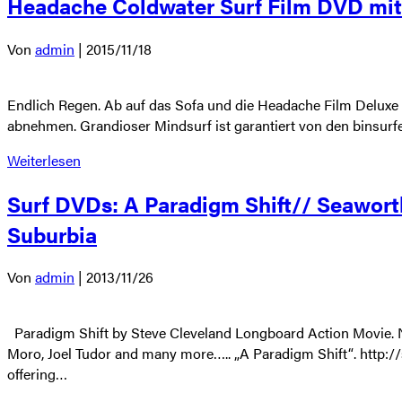
Headache Coldwater Surf Film DVD mit 
Von
admin
|
2015/11/18
Endlich Regen. Ab auf das Sofa und die Headache Film Deluxe
abnehmen. Grandioser Mindsurf ist garantiert von den binsurfe
Weiterlesen
Surf DVDs: A Paradigm Shift// Seawort
Suburbia
Von
admin
|
2013/11/26
Paradigm Shift by Steve Cleveland Longboard Action Movie. Ne
Moro, Joel Tudor and many more….. „A Paradigm Shift“. http://s
offering…