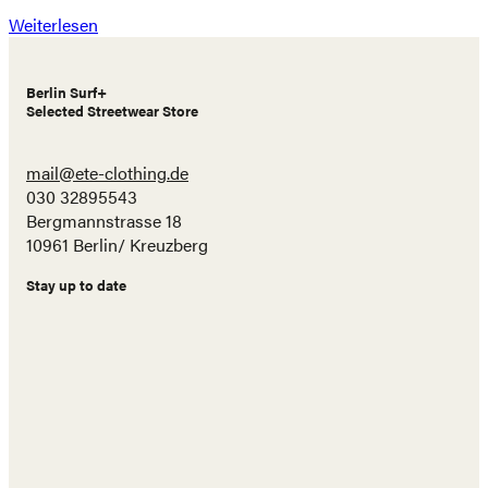
Weiterlesen
Berlin Surf+
Selected Streetwear Store
mail@ete-clothing.de
030 32895543
Bergmannstrasse 18
10961 Berlin/ Kreuzberg
Stay up to date
Name
E-
Mail
Adresse
Abonnieren!