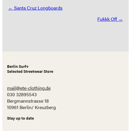
Posts
← Santa Cruz Longboards
navigation
Fukkk Off →
Berlin Surf+
Selected Streetwear Store
mail@ete-clothing.de
030 32895543
Bergmannstrasse 18
10961 Berlin/ Kreuzberg
Stay up to date
Name