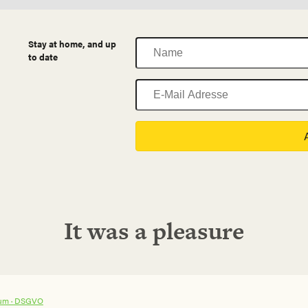
Name
Stay at home, and up
to date
E-
Mail
Adresse
It was a pleasure
um ·
DSGVO