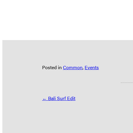
Posted in
Common
,
Events
Posts
← Bali Surf Edit
navigation