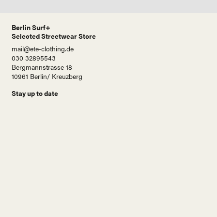
Berlin Surf+
Selected Streetwear Store
mail@ete-clothing.de
030 32895543
Bergmannstrasse 18
10961 Berlin/ Kreuzberg
Stay up to date
N
a
m
e
E
-
M
a
i
Abonnieren!
l
A
d
r