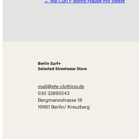
Posts
← Rip Curl F Bomb Haube mit Weste
navigation
Berlin Surf+
Selected Streetwear Store
mail@ete-clothing.de
030 32895543
Bergmannstrasse 18
10961 Berlin/ Kreuzberg