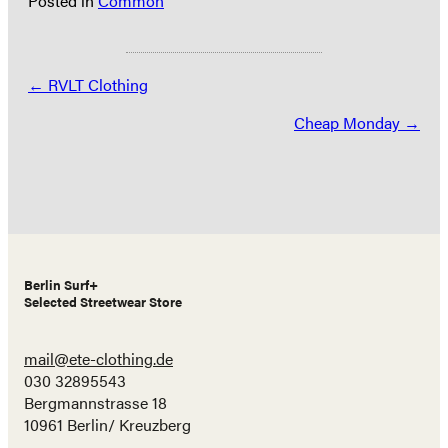
Posted in
Common
Posts
← RVLT Clothing
navigation
Cheap Monday →
Berlin Surf+
Selected Streetwear Store
mail@ete-clothing.de
030 32895543
Bergmannstrasse 18
10961 Berlin/ Kreuzberg