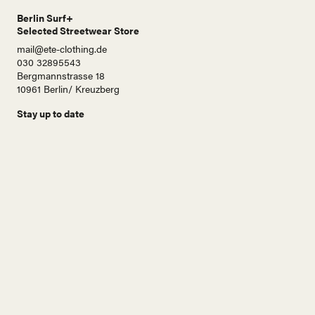
Berlin Surf+
Selected Streetwear Store
mail@ete-clothing.de
030 32895543
Bergmannstrasse 18
10961 Berlin/ Kreuzberg
Stay up to date
N
a
m
e
E
-
M
a
i
Abonnieren!
l
A
d
r
e