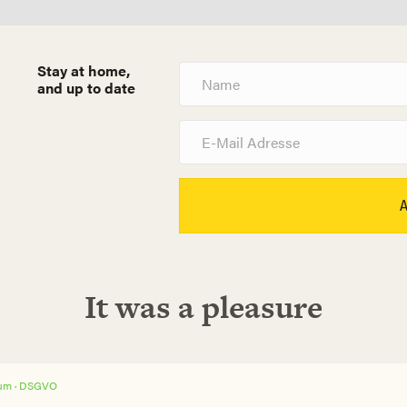
Stay at home,
N
a
and up to date
m
e
E
-
M
a
i
l
A
d
r
e
s
It was a pleasure
s
e
um ·
DSGVO