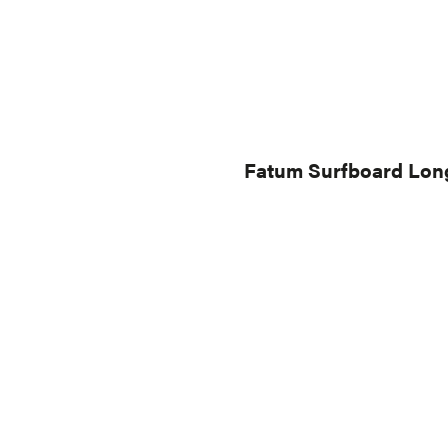
Fatum Surfboard Lon
Stringer bekommen, handgeschaped
r besten Deutschen Shaper mit
benötigtum Spaß im Wasser zu
kommen, 2 unglaubliche
see Wellen. Außerdem ist ein Disco
er trailer Finne gefahren werden.