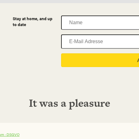
Name
Stay at home, and up
to date
E-
Mail
Adresse
It was a pleasure
um ·
DSGVO