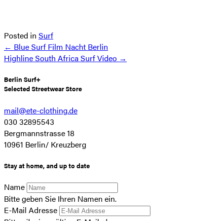
Posted in
Surf
Posts
← Blue Surf Film Nacht Berlin
Highline South Africa Surf Video →
navigation
Berlin Surf+
Selected Streetwear Store
mail@ete-clothing.de
030 32895543
Bergmannstrasse 18
10961 Berlin/ Kreuzberg
Stay at home, and up to date
Name
Bitte geben Sie Ihren Namen ein.
E-Mail Adresse