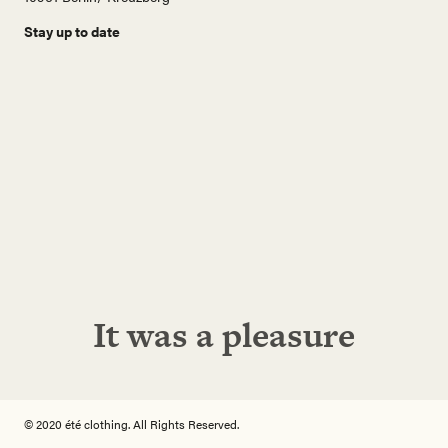
Stay up to date
N
a
m
e
E
-
M
a
i
Abonnieren!
l
A
d
r
e
It was a pleasure
s
s
e
© 2020 été clothing. All Rights Reserved.