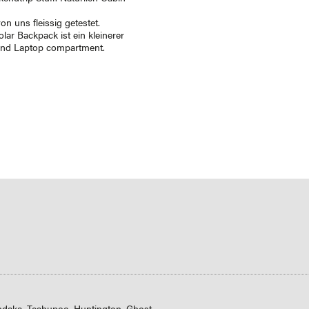
n uns fleissig getestet.
ar Backpack ist ein kleinerer
und Laptop compartment.
ndaka, Teahupoo, Huntington, Ghost