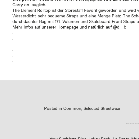
Carry on tauglich.
The Element Rolltop ist der Storestaff Favorit geworden und wird vo
Wasserdicht, sehr bequeme Straps und eine Menge Platz. The Schol
durchdachter Bag mit 17L Volumen und Skateboard Front Straps 
Mehr Infos auf unserer Homepage und natürlich auf
@d__b__
.
.
.
.
.
.
Posted in
Common
,
Selected Streetwear
Posts
← Yow Surfskate Pipe, Lakey Peak, La Santa, Mu