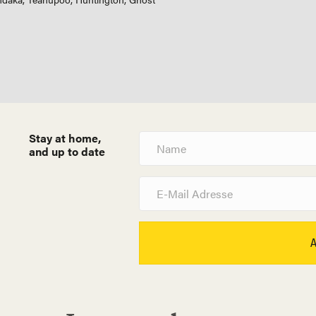
Stay at home,
N
a
and up to date
m
e
E
-
M
a
i
l
A
d
r
e
s