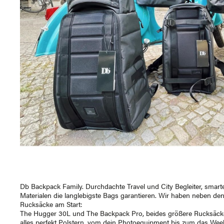
Db Backpack Family. Durchdachte Travel und City Begleiter, smarte
Materialen die langlebigste Bags garantieren. Wir haben neben 
Rucksäcke am Start:
The Hugger 30L und The Backpack Pro, beides größere Rucksäck
alles perfekt Polstern, vom dein Photoequipment bis zum das Weeke