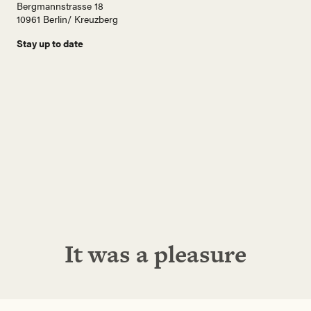
Bergmannstrasse 18
10961 Berlin/ Kreuzberg
Stay up to date
N
a
m
e
E
-
M
a
i
Abonnieren!
l
A
d
r
e
It was a pleasure
s
s
e